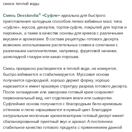
смеси теплой воды.
®
Смесь Desslandia
«Суфле»
идеальна для быстрого
приготовления холодным способом легких взбивных масс типа
«суфле», муссов, десертов, тортов-суфле, покрытий для тортов и
пирожных, а также в качестве основы для кремов с различными
вкусами и ароматами. В составе рецептуры готового десерта
возможно использование растительных сливок в сочетании с
различными наполнителями, например, фруктовой начинки,
шоколадной глазури или какао-порошка.
Смесь прекрасно растворяется в теплой воде, не комкуется,
быстро взбивается и стабилизируется. Муссовая основа
получается однородной, хорошо держит форму, хорошо
нарезается и имеет красивую структуру разреза готового десерта.
После охлаждения или заморозки готовый крем сохраняет
первоначальный вид, нет отделения влаги или сыворотки.
Суфлейная основа получается с благородным бело-кремовым
оттенком и легко окрашивается в нужный цвет. Благодаря
натуральным молочным ароматизаторам готовый десерт имеет
сбалансированный приятный вкус и аромат. А постоянное
стабильное качество готового продукта с применением данной