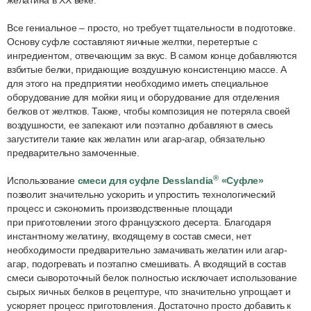
желатина в XX веке.
Все гениальное – просто, но требует тщательности в подготовке.
Основу суфле составляют яичные желтки, перетертые с
ингредиентом, отвечающим за вкус. В самом конце добавляются
взбитые белки, придающие воздушную консистенцию массе. А
для этого на предприятии необходимо иметь специальное
оборудование для мойки яиц и оборудование для отделения
белков от желтков. Также, чтобы композиция не потеряла своей
воздушности, ее запекают или поэтапно добавляют в смесь
загустители такие как желатин или агар-агар, обязательно
предварительно замоченные.
®
Использование
смеси для суфле Desslandia
«Суфле»
позволит значительно ускорить и упростить технологический
процесс и сэкономить производственные площади
при приготовлении этого французского десерта. Благодаря
инстантному желатину, входящему в состав смеси, нет
необходимости предварительно замачивать желатин или агар-
агар, подогревать и поэтапно смешивать. А входящий в состав
смеси сывороточный белок полностью исключает использование
сырых яичных белков в рецептуре, что значительно упрощает и
ускоряет процесс приготовления. Достаточно просто добавить к