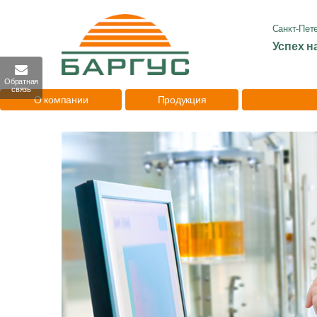
Санкт-Пет
Успех н
Обратная
связь
О компании
Продукция