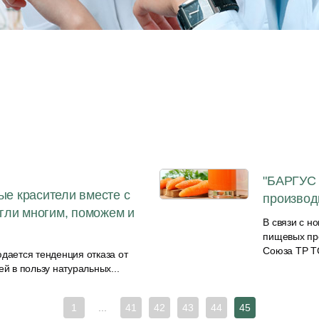
"БАРГУС 
ые красители вместе с
производ
ли многим, поможем и
В связи с 
пищевых пр
Союза ТР ТС
дается тенденция отказа от
й в пользу натуральных...
1
...
41
42
43
44
45