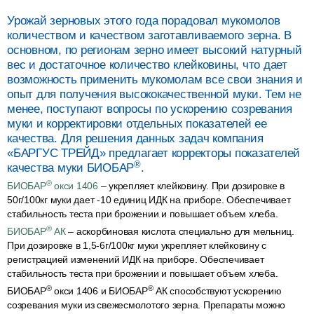
Урожай зерновых этого года порадовал мукомолов
количеством и качеством заготавливаемого зерна. В
основном, по регионам зерно имеет высокий натурный
вес и достаточное количество клейковины, что дает
возможность применить мукомолам все свои знания и
опыт для получения высококачественной муки. Тем не
менее, поступают вопросы по ускорению созревания
муки и корректировки отдельных показателей ее
качества. Для решения данных задач компания
«БАРГУС ТРЕЙД» предлагает корректоры показателей
®
качества муки
БИОБАР
.
®
БИОБАР
окси 1406
– укрепляет клейковину. При дозировке в
50г/100кг муки дает -10 единиц ИДК на приборе. Обеспечивает
стабильность теста при брожении и повышает объем хлеба.
®
БИОБАР
АК
– аскорбиновая кислота специально для мельниц.
При дозировке в 1,5-6г/100кг муки укрепляет клейковину с
регистрацией изменений ИДК на приборе. Обеспечивает
стабильность теста при брожении и повышает объем хлеба.
®
®
БИОБАР
окси 1406 и БИОБАР
АК способствуют ускорению
созревания муки из свежесмолотого зерна. Препараты можно