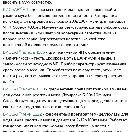
вносить в муку совместно.
®
БИОБАР
АП
– для повышения числа падения пшеничной и
ржаной муки без повышения кислотности теста. Как правило,
используется в средней дозировке 200г/100кг муки для прибавки
ЧП + 50сек.- +80сек. Изменения регистрируются на приборе сразу
после внесения. Улучшает хлебопекарные свойства муки из
проросшего зерна. Корректирует негативные свойства
повышенной активности амилаз при выпечке.
®
БИОБАР
альфа 1185
- для понижения ЧП с обеспечением
«антилипкости» теста. Дозировка от 7г/100кг муки и выше, в
зависимости от исходного ЧП. Прибор зарегистрирует изменения
сразу после внесения. Способствует подъему теста, улучшает
цвет корки, делает мякиш светлее и продлевает срок хранения
хлеба.
®
БИОБАР
альфа 1150
- ферментный препарат грибной амилазы
для улучшения реологии муки. Дозировка 5-50г/10кг муки.
Способствует подъему теста, улучшает цвет корки, делает мякиш
светлее и продлевает срок хранения хлеба.
®
БИОБАР
геми 1222
- ферментный препарат гемицеллюлазы для
улучшения реологии муки в дозировке 2-12г/100кг муки. Работает
как дополнительная клейковина, воздействуя на жесткие
соединения частиц алейронового слоя в муке с образованием