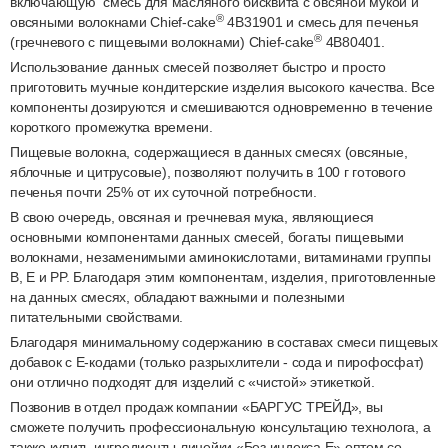
включающую смесь для масляного бисквита с овсяной мукой и
®
овсяными волокнами Chief-cake
4B31901 и смесь для печенья
®
(гречневого с пищевыми волокнами) Chief-cake
4B80401.
Использование данных смесей позволяет быстро и просто
приготовить мучные кондитерские изделия высокого качества. Все
компоненты дозируются и смешиваются одновременно в течение
короткого промежутка времени.
Пищевые волокна, содержащиеся в данных смесях (овсяные,
яблочные и цитрусовые), позволяют получить в 100 г готового
печенья почти 25% от их суточной потребности.
В свою очередь, овсяная и гречневая мука, являющиеся
основными компонентами данных смесей, богаты пищевыми
волокнами, незаменимыми аминокислотами, витаминами группы
B, Е и PP. Благодаря этим компонентам, изделия, приготовленные
на данных смесях, обладают важными и полезными
питательными свойствами.
Благодаря минимальному содержанию в составах смеси пищевых
добавок с Е-кодами (только разрыхлители - сода и пирофосфат)
они отлично подходят для изделий с «чистой» этикеткой.
Позвонив в отдел продаж компании «БАРГУС ТРЕЙД», вы
сможете получить профессиональную консультацию технолога, а
также купить ингредиенты линейки «Без индекса Е» оптом со