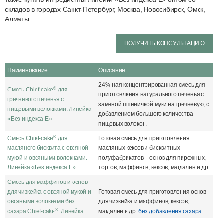
складов в городах Санкт-Петербург, Москва, Новосибирск, Омск,
Алматы.
ПОЛУЧИТЬ КОНСУЛЬТАЦИЮ
Наименование
Описание
24%-ная концентрированная смесь для
®
Смесь Chief-cake
для
приготовления натурального печенья с
гречневого печенья с
заменой пшеничной муки на гречневую, с
пищевыми волокнами. Линейка
добавлением большого количества
«Без индекса Е»
пищевых волокон.
®
Смесь Chief-cake
для
Готовая смесь для приготовления
масляного бисквита с овсяной
масляных кексов и бисквитных
мукой и овсяными волокнами.
полуфабрикатов – основ для пирожных,
Линейка «Без индекса Е»
тортов, маффинов, кексов, магдален и др.
Смесь для маффинов и основ
для чизкейка с овсяной мукой и
Готовая смесь для приготовления основ
овсяными волокнами без
для чизкейка и маффинов, кексов,
®
сахара Chief-cake
. Линейка
магдален и др.
без добавления сахара.