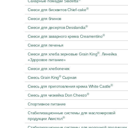
Сахарные помадки Sladetta
®
Смеси для бисквитов Chief-cake
Смеси для блинов
®
Смеси для десертов Desslandia
®
Смеси для заварного крема Creamentino
Смеси для печенья
®
Смеси для хлеба зерновые Grain King
. Линейка
«Здоровое питание»
Смеси для хлебопечек
®
Смесь Grain King
Сырная
®
Смесь для приготовления крема White Castle
®
Смесь для чизкейка Don Cheezo
Спортивное питание
Стабилизационные системы для масложировой
®
продукции Авистол
Стабилизационные системы для молочной продукции