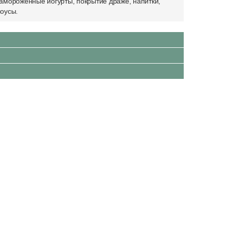
амороженные йогурты, покрытие драже, напитки,
соусы.