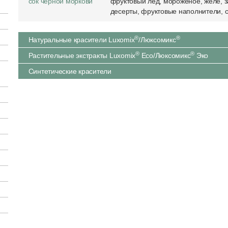
сок черной моркови
фруктовый лед, мороженое, желе, з
десерты, фруктовые наполнители, 
®
®
Натуральные красители Luxomix
/Люксомикс
®
®
Растительные экстракты Luxomix
Eco/Люксомикс
Эко
Синтетические красители