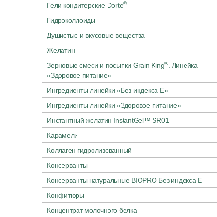
®
Гели кондитерские Dorte
Гидроколлоиды
Душистые и вкусовые вещества
Желатин
®
Зерновые смеси и посыпки Grain King
. Линейка
«Здоровое питание»
Ингредиенты линейки «Без индекса E»
Ингредиенты линейки «Здоровое питание»
Инстантный желатин InstantGel™ SR01
Карамели
Коллаген гидролизованный
Консерванты
Консерванты натуральные BIOPRO Без индекса Е
Конфитюры
Концентрат молочного белка