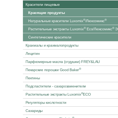
Красители пищевые
Красящие продукты
®
®
Натуральные красители Luxomix
/Люксомикс
®
®
Растительные экстракты Luxomix
Eco/Люксомикс
Э
Синтетические красители
Крахмалы и крахмалопродукты
Лецитин
Парфюмерные масла (отдушки) FREY&LAU
®
Пекарские порошки Good Baker
Пектины
Подсластители - сахарозаменители
®
Растительные экстракты Luxomix
ECO
Регуляторы кислотности
Сахариды
®