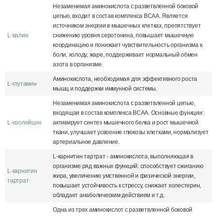
Незаменимая аминокислота с разветвленной боковой
цепью, входит в состав комплекса BCAA. Является
источником энергии в мышечных клетках, препятствует
L-валин
снижению уровня серотонина, повышает мышечную
координацию и понижает чувствительность организма к
боли, холоду, жаре, поддерживает нормальный обмен
азота в организме.
Аминокислота, необходимая для эффективного роста
L-глутамин
мышц и поддержки иммунной системы.
Незаменимая аминокислота с разветвленной цепью,
входящая в состав комплекса BCAA. Основные функции:
L-изолейцин
активирует синтез мышечного белка и рост мышечной
ткани, улучшает усвоение глюкозы клетками, нормализует
артериальное давление.
L-карнитин тартрат - аминокислота, выполняющая в
организме ряд важных функций: способствует сжиганию
L-карнитин
жира, увеличению умственной и физической энергии,
тартрат
повышает устойчивость к стрессу, снижает холестерин,
обладает анаболическим действием и т.д.
Одна из трех аминокислот с разветвленной боковой