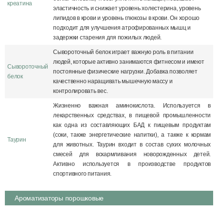
креатина
эластичность и снижает уровень холестерина, уровень
липидов в крови и уровень глюкозы в крови. Он хорошо
подходит для улучшения атрофированных мышц и
задержки старения для пожилых людей.
Сывороточный белок играет важную роль в питании
людей, которые активно занимаются фитнесом и имеют
Сывороточный
постоянные физические нагрузки. Добавка позволяет
белок
качественно наращивать мышечную массу и
контролировать вес.
Жизненно важная аминокислота. Используется в
лекарственных средствах, в пищевой промышленности
как одна из составляющих БАД к пищевым продуктам
(соки, также энергетические напитки), а также к кормам
Таурин
для животных. Таурин входит в состав сухих молочных
смесей для вскармливания новорожденных детей.
Активно используется в производстве продуктов
спортивного питания.
Ароматизаторы порошковые