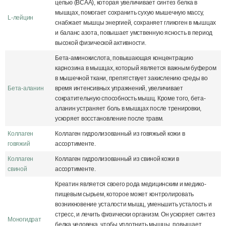
цепью (BCAA), которая увеличивает синтез белка в
мышцах, помогает сохранить сухую мышечную массу,
L-лейцин
снабжает мышцы энергией, сохраняет гликоген в мышцах
и баланс азота, повышает умственную ясность в период
высокой физической активности.
Бета-аминокислота, повышающая концентрацию
карнозина в мышцах, который является важным буфером
в мышечной ткани, препятствует закислению среды во
Бета-аланин
время интенсивных упражнений, увеличивает
сократительную способность мышц. Кроме того, бета-
аланин устраняет боль в мышцах после тренировки,
ускоряет восстановление после травм.
Коллаген
Коллаген гидролизованный из говяжьей кожи в
говяжий
ассортименте.
Коллаген
Коллаген гидролизованный из свиной кожи в
свиной
ассортименте.
Креатин является своего рода медицинским и медико-
пищевым сырьем, которое может контролировать
возникновение усталости мышц, уменьшить усталость и
стресс, и лечить физически организм. Он ускоряет синтез
Моногидрат
белка человека, чтобы уплотнить мышцы, повышает