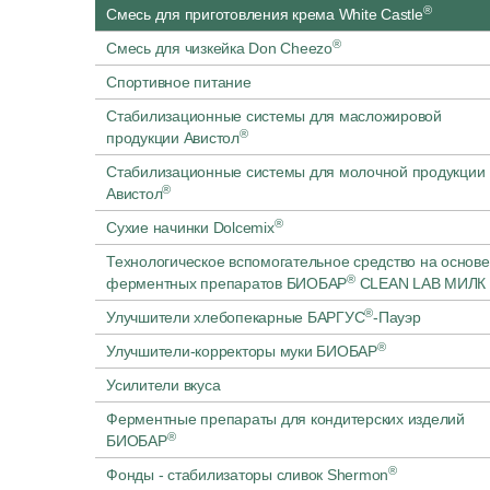
®
Смесь для приготовления крема White Castle
®
Смесь для чизкейка Don Cheezo
Спортивное питание
Стабилизационные системы для масложировой
®
продукции Авистол
Стабилизационные системы для молочной продукции
®
Авистол
®
Сухие начинки Dolcemix
Технологическое вспомогательное средство на основе
®
ферментных препаратов БИОБАР
CLEAN LAB МИЛК
®
Улучшители хлебопекарные БАРГУС
-Пауэр
®
Улучшители-корректоры муки БИОБАР
Усилители вкуса
Ферментные препараты для кондитерских изделий
®
БИОБАР
®
Фонды - стабилизаторы сливок Shermon