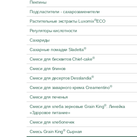
Пектины
Подсластители - сахарозаменители
®
Растительные экстракты Luxomix
ECO
Регуляторы кислотности
Сахариды
®
Сахарные помадки Sladetta
®
Смеси для бисквитов Chief-cake
Смеси для блинов
®
Смеси для десертов Desslandia
®
Смеси для заварного крема Creamentino
Смеси для печенья
®
Смеси для хлеба зерновые Grain King
. Линейка
«Здоровое питание»
Смеси для хлебопечек
®
Смесь Grain King
Сырная