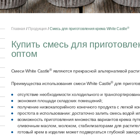
®
Главная
Продукция
Смесь для приготовления крема White Castle
Купить смесь для приготовле
оптом
®
Смеси White Castle
являются прекрасной альтернативой расти
®
Преимущества использования смеси White Castle
для приготов
отсутствие необходимости холодильного и транспортирован
экономия площади складских помещений;
получение низкокалорийного конечного продукта с легкой ко
простота в использовании: достаточно залить смесь водой 
возможность приготовления множества вариантов крема пу
сливочным маслом, молоком, стабилизаторами для растительн
готовый крем в изделии может подвергаться глубокой заморо