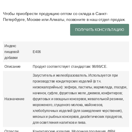
Чтобы приобрести продукцию оптом со склада в Санкт-
Петербурге, Москве или Алматы, позвоните в наш отдел продаж.
ПОЛУЧИТЬ КОНСУЛЬТАЦИЮ
Индекс
пищевой
Е406
добавки
Описание
Продукт соответствует стандартам: 98/86/CE.
Загуститель и желеобразователь. Используется при
производстве кондитерских изделий (в т.ч.
низкокалорийных): зефира, пастилы, мармелада, глазури,
начинок, суфле, фруктовых желе, джемов, конфитюров;
Назначение
фруктовых и овощных консервов, жевательной резинки,
мороженого, сгущеного молока, майонезов,
хлебобулочных изделий (для замедления черствения),
мясных и рыбных консервов, диабетических продуктов,
для осветления напитков и пива.
Отрасли
Кондитерские изделия, Молочная продукция, ФЯН,