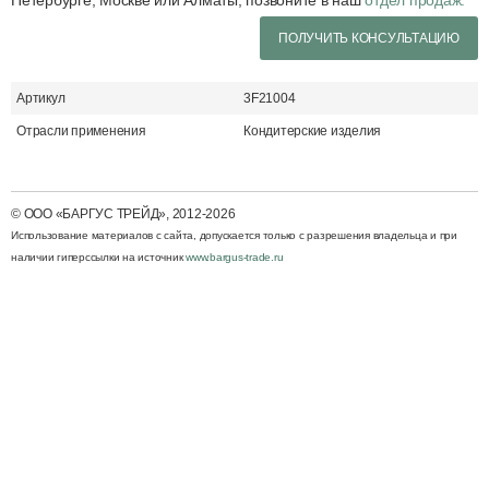
Петербурге, Москве или Алматы, позвоните в наш
отдел продаж.
ПОЛУЧИТЬ КОНСУЛЬТАЦИЮ
Артикул
3F21004
Отрасли применения
Кондитерские изделия
© ООО «БАРГУС ТРЕЙД», 2012-2026
Использование материалов с cайта, допускается только с разрешения владельца и при
наличии гиперссылки на источник
www.bargus-trade.ru