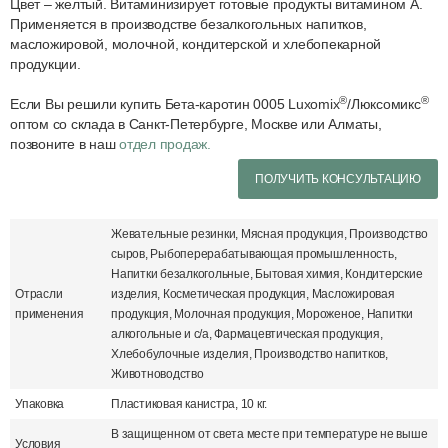
Цвет – желтый. Витаминизирует готовые продукты витамином А.
Применяется в производстве безалкогольных напитков,
масложировой, молочной, кондитерской и хлебопекарной
продукции.
®
®
Если Вы решили купить Бета-каротин 0005 Luxomix
/Люксомикс
оптом со склада в Санкт-Петербурге, Москве или Алматы,
позвоните в наш
отдел продаж.
ПОЛУЧИТЬ КОНСУЛЬТАЦИЮ
Жевательные резинки, Мясная продукция, Производство
сыров, Рыбоперерабатывающая промышленность,
Напитки безалкогольные, Бытовая химия, Кондитерские
Отрасли
изделия, Косметическая продукция, Масложировая
применения
продукция, Молочная продукция, Мороженое, Напитки
алкогольные и с/а, Фармацевтическая продукция,
Хлебобулочные изделия, Производство напитков,
Животноводство
Упаковка
Пластиковая канистра, 10 кг.
В защищенном от света месте при температуре не выше
Условия