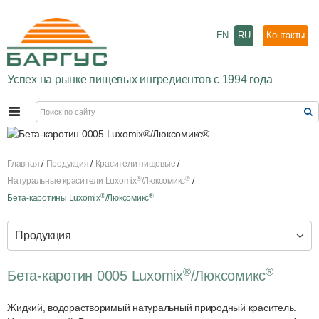
EN
RU
Контакты
Успех на рынке пищевых ингредиентов с 1994 года
Главная
Продукция
Красители пищевые
®
®
Натуральные красители Luxomix
/Люксомикс
®
®
Бета-каротины Luxomix
/Люксомикс
Продукция
®
®
Бета-каротин 0005 Luxomix
/Люксомикс
Жидкий, водорастворимый натуральный природный краситель.