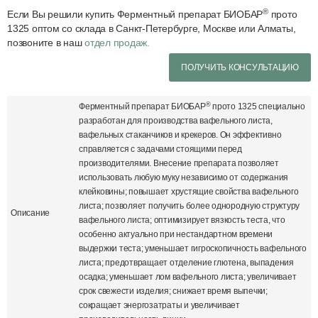
®
Если Вы решили купить Ферментный препарат БИОБАР
прото
1325 оптом со склада в Санкт-Петербурге, Москве или Алматы,
позвоните в наш
отдел продаж.
ПОЛУЧИТЬ КОНСУЛЬТАЦИЮ
®
Ферментный препарат БИОБАР
прото 1325 специально
разработан для производства вафельного листа,
вафельных стаканчиков и крекеров. Он эффективно
справляется с задачами стоящими перед
производителями. Внесение препарата позволяет
использовать любую муку независимо от содержания
клейковины; повышает хрустящие свойства вафельного
листа; позволяет получить более однородную структуру
Описание
вафельного листа; оптимизирует вязкость теста, что
особенно актуально при нестандартном времени
выдержки теста; уменьшает гигроскопичность вафельного
листа; предотвращает отделение глютена, выпадения
осадка; уменьшает лом вафельного листа; увеличивает
срок свежести изделия; снижает время выпечки;
сокращает энергозатраты и увеличивает