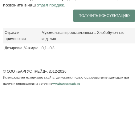
позвоните в наш
отдел продаж.
ПОЛУЧИТЬ КОНСУЛЬТАЦИЮ
Отрасли
Мукомольная промышленность, Хлебобулочные
применения
изделия
Дозировка, % к муке
0,1 - 0,3
© ООО «БАРГУС ТРЕЙД», 2012-2026
Использование материалов с cайта, допускается только с разрешения владельца и при
наличии гиперссылки на источник
www.bargus-trade.ru