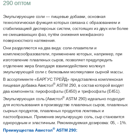
290 оптом
Эмульгирующие соли — пищевые добавки, основная
технологическая функция которых связана с образованием и
стабилизацией дисперсных систем, состоящих из двух или более
не смешивающих фаз, путём снижения межфазного
поверхностного натяжения.
Они разделяются на два вида: соли-плавители и
комплексообразователи, применение которых, например, при
изготовление плавленых сыров, позволяет предупредить
отделение жира благодаря взаимодействию молекул
эмульгирующей соли с белковыми молекулами сырной массы.
В ассортименте «БАРГУС ТРЕЙД» представлена комплексная
®
пищевая добавка Авистол
ASTM 290, в состав которой входят
два компонента: пирофосфаты (Е450) и трифосфаты (Е451).
®
Эмульгирующая соль (Авистол
ASTM 290) идеально подходит
для использования в производстве плавленых сыров, плавленых
сырных продуктов, плавленых продуктов ломтевых и
пастообразных. Применив эмульгирущую соль, сыр становится
однородным и эластичным. Рекомендуемая дозировка: 05, - 1%.
®
Преимущества Авистол
ASTM 290: