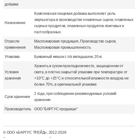
добавки
Комплексная пищевая добавка выполняет роль
эмульгатора в производстве плавленых сыров, плавленых
Назначение
сырных продуктов, плавленых продуктов ломтевых и
пастообразных.
Отрасли
Масложировая продукция, Производство сыров,
применения
Масложировая промышленность
Упаковка
Бумажный мешок с п/э вкладышем, 20 кг.
Хранить в сухом прохладном месте, защищенном от
Условия
света, в плотно закрытой упаковке при температуре от
хранения
+10°С до +25°С и относительной влажности воздуха не
более 75%, в оригинальной упаковке
2 года, при соблюдении рекомендуемых условий
Срок хранения
хранения.
Производитель
ООО "БАРГУС продакшн"
© ООО «БАРГУС ТРЕЙД», 2012-2026