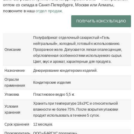
оптом со склада в Санкт-Петербурге, Москве или Алматы,
позвоните в наш
отдел продаж.
ПОЛУЧИТЬ КОНСУЛЬТАЦИЮ
Полуфабрикат отделочный сахаристый «Гель
нейтральный», холодный, готовый к использованию.
Описание
Прозрачное желе. Допускается легкая опалесценция,
обусловленная особенностями используемого сырья.
Цвет, вкус и аромат, характерные для продукта.
Назначение
Декорирование кондитерских изделий.
Отрасли
Кондитерские изделия
применения
Упаковка
Пластиковое ведро 5,5 кг.
Хранить при температуре 18±3ºС и относительной
Условия
влажности не более 75%. После вскрытия упаковки
хранения
продукт использовать в течение 5 суток.
Срок хранения
12 месяцев.
Производитель
ООО «БАРГУС продакшн».