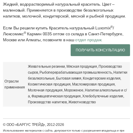
Жидкий, водорастворимый натуральный краситель. Цвет –
малиновый. Применяется в производстве безалкогольных
напитков, молочной, кондитерской, мясной и рыбной продукции.
®
Если Вы решили купить Краситель натуральный Luxomix
/
®
Люксомикс
Кармин 0035 оптом со склада в Санкт-Петербурге,
Москве или Алматы, позвоните в наш
отдел продаж.
ПОЛУЧИТЬ КОНСУЛЬТАЦИЮ
Жевательные резинки, Мясная продукция, Производство
сыров, Рыбоперерабатывающая промышленность, Напитки
безалкогольные, Бытовая химия, Кондитерские изделия,
Отрасли
Косметическая продукция, Масложировая продукция,
применения
Молочная продукция, Мороженое, Напитки алкогольные и с/
а, Фармацевтическая продукция, Хлебобулочные изделия,
Производство напитков, Животноводство
© ООО «БАРГУС ТРЕЙД», 2012-2026
Использование материалов с cайта, допускается только с разрешения владельца и при