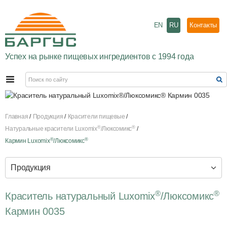
EN
RU
Контакты
Успех на рынке пищевых ингредиентов с 1994 года
Главная
Продукция
Красители пищевые
®
®
Натуральные красители Luxomix
/Люксомикс
®
®
Кармин Luxomix
/Люксомикс
Продукция
®
®
Краситель натуральный Luxomix
/Люксомикс
Кармин 0035