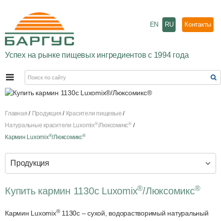
EN
RU
Контакты
Успех на рынке пищевых ингредиентов с 1994 года
Главная
Продукция
Красители пищевые
®
®
Натуральные красители Luxomix
/Люксомикс
®
®
Кармин Luxomix
/Люксомикс
Продукция
®
®
Купить кармин 1130с Luxomix
/Люксомикс
®
Кармин Luxomix
1130c – сухой, водорастворимый натуральный