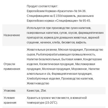
Продукт соответствует:
Европейским Нормам «Красители» № 94-36.
Спецификациям на Е 150d карамель, указанным в
Европейских нормах «Спецификации» № 95-45.
Используется при производстве сухих напитков,
газированных напитков, супов, соусов, фармацевтических
Назначение
препаратов, кормов для домашних животных, вареной
сгущенки, начинок, хлеба, бисквитов, вафель.
Жевательные резинки, Мясная продукция, Производство
сыров, Рыбоперерабатывающая промышленность,
Напитки безалкогольные, Бытовая химия, Кондитерские
Отрасли
изделия, Косметическая продукция, Масложировая
применения
продукция, Молочная продукция, Мороженое, Напитки
алкогольные и с/а, Фармацевтическая продукция,
Хлебобулочные изделия, Производство напитков,
Животноводство
Упаковка
Канистра, 25кг.
Условия
Хранить в сухом и чистом месте, в комнатной
хранения
температуре (15-20˚С).