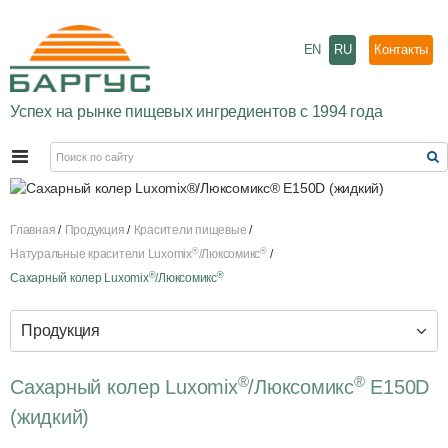
EN
RU
Контакты
Успех на рынке пищевых ингредиентов с 1994 года
Главная
Продукция
Красители пищевые
®
®
Натуральные красители Luxomix
/Люксомикс
®
®
Сахарный колер Luxomix
/Люксомикс
Продукция
®
®
Сахарный колер Luxomix
/Люксомикс
Е150D
(жидкий)