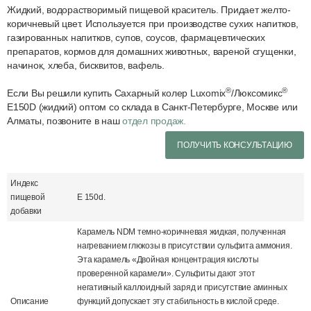
Жидкий, водорастворимый пищевой краситель. Придает желто-
коричневый цвет. Используется при производстве сухих напитков,
газированных напитков, супов, соусов, фармацевтических
препаратов, кормов для домашних животных, вареной сгущенки,
начинок, хлеба, бисквитов, вафель.
®
®
Если Вы решили купить Сахарный колер Luxomix
/Люксомикс
Е150D (жидкий) оптом со склада в Санкт-Петербурге, Москве или
Алматы, позвоните в наш
отдел продаж.
ПОЛУЧИТЬ КОНСУЛЬТАЦИЮ
Индекс
пищевой
Е 150d.
добавки
Карамель NDM темно-коричневая жидкая, полученная
нагреванием глюкозы в присутствии сульфита аммония.
Эта карамель «Двойная концентрация кислоты
проверенной карамели». Сульфиты дают этот
негативный каллоидный заряд и присутствие аминных
Описание
функций допускает эту стабильность в кислой среде.