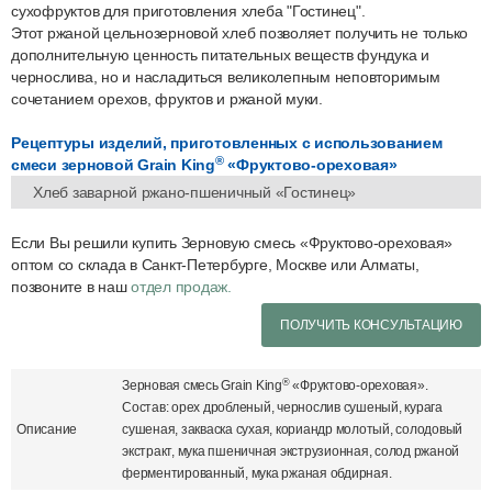
сухофруктов для приготовления хлеба "Гостинец".
Этот ржаной цельнозерновой хлеб позволяет получить не только
дополнительную ценность питательных веществ фундука и
чернослива, но и насладиться великолепным неповторимым
сочетанием орехов, фруктов и ржаной муки.
Рецептуры изделий, приготовленных с использованием
®
смеси зерновой Grain King
«Фруктово-ореховая»
Хлеб заварной ржано-пшеничный «Гостинец»
Если Вы решили купить Зерновую смесь «Фруктово-ореховая»
оптом со склада в Санкт-Петербурге, Москве или Алматы,
позвоните в наш
отдел продаж.
ПОЛУЧИТЬ КОНСУЛЬТАЦИЮ
®
Зерновая смесь Grain King
«Фруктово-ореховая».
Состав: орех дробленый, чернослив сушеный, курага
Описание
сушеная, закваска сухая, кориандр молотый, солодовый
экстракт, мука пшеничная экструзионная, солод ржаной
ферментированный, мука ржаная обдирная.