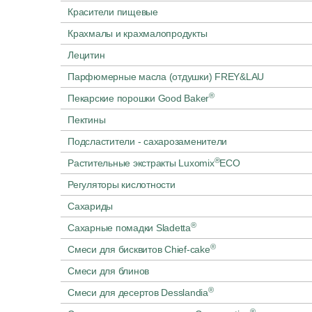
Красители пищевые
Крахмалы и крахмалопродукты
Лецитин
Парфюмерные масла (отдушки) FREY&LAU
®
Пекарские порошки Good Baker
Пектины
Подсластители - сахарозаменители
®
Растительные экстракты Luxomix
ECO
Регуляторы кислотности
Сахариды
®
Сахарные помадки Sladetta
®
Смеси для бисквитов Chief-cake
Смеси для блинов
®
Смеси для десертов Desslandia
®