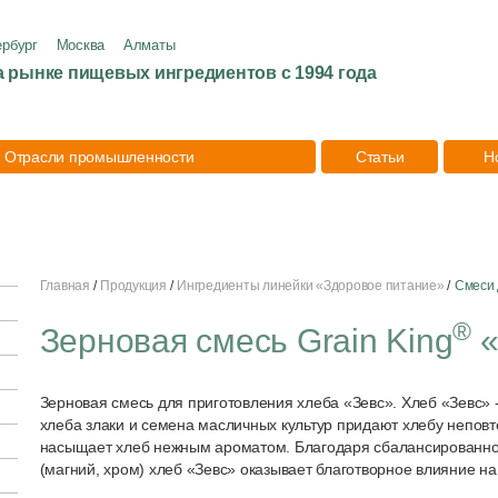
ербург
Москва
Алматы
а рынке пищевых ингредиентов с 1994 года
Отрасли промышленности
Статьи
Н
Главная
Продукция
Ингредиенты линейки «Здоровое питание»
Смеси 
®
Зерновая смесь Grain King
«
Зерновая смесь для приготовления хлеба «Зевс». Хлеб «Зевс» -
хлеба злаки и семена масличных культур придают хлебу неповт
насыщает хлеб нежным ароматом. Благодаря сбалансированном
(магний, хром) хлеб «Зевс» оказывает благотворное влияние на