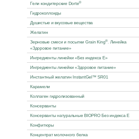
®
Гели кондитерские Dorte
Гидроколлоиды
Душистые и вкусовые вещества
Желатин
®
Зерновые смеси и посыпки Grain King
. Линейка
«Здоровое питание»
Ингредиенты линейки «Без индекса E»
Ингредиенты линейки «Здоровое питание»
Инстантный желатин InstantGel™ SR01
Карамели
Коллаген гидролизованный
Консерванты
Консерванты натуральные BIOPRO Без индекса Е
Конфитюры
Концентрат молочного белка