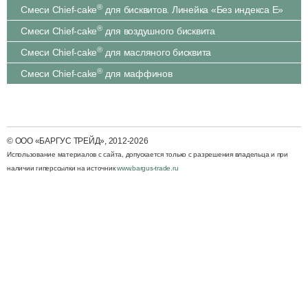
®
Смеси Chief-cake
для бисквитов. Линейка «Без индекса Е»
®
Смеси Chief-cake
для воздушного бисквита
®
Смеси Chief-cake
для масляного бисквита
®
Смеси Chief-cake
для маффинов
© ООО «БАРГУС ТРЕЙД», 2012-2026
Использование материалов с cайта, допускается только с разрешения владельца и при
наличии гиперссылки на источник
www.bargus-trade.ru