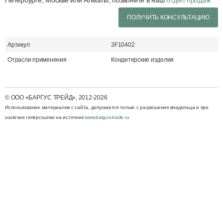
Петербурге, Москве или Алматы, позвоните в наш
отдел продаж.
ПОЛУЧИТЬ КОНСУЛЬТАЦИЮ
Артикул
3F10402
Отрасли применения
Кондитерские изделия
© ООО «БАРГУС ТРЕЙД», 2012-2026
Использование материалов с cайта, допускается только с разрешения владельца и при
наличии гиперссылки на источник
www.bargus-trade.ru