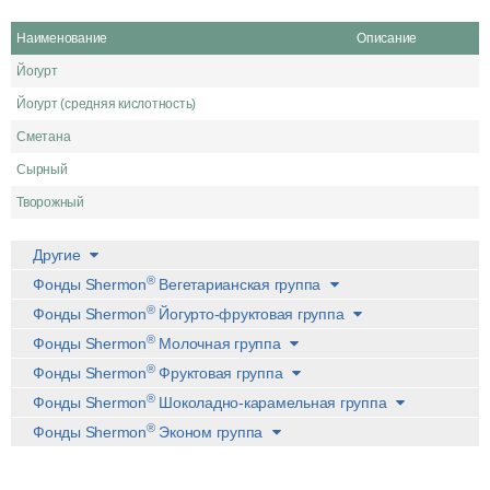
Наименование
Описание
Йогурт
Йогурт (средняя кислотность)
Сметана
Сырный
Творожный
Другие
®
Фонды Shermon
Вегетарианская группа
®
Фонды Shermon
Йогурто-фруктовая группа
®
Фонды Shermon
Молочная группа
®
Фонды Shermon
Фруктовая группа
®
Фонды Shermon
Шоколадно-карамельная группа
®
Фонды Shermon
Эконом группа